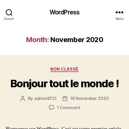
WordPress
Search
Menu
Month:
November 2020
Categories
NON CLASSÉ
Bonjour tout le monde !
By
admin9721
18 November 2020
Post
Post
author
date
on
1 Comment
Bonjour
tout
le
Bienvenue sur WordPress. Ceci est votre premier article.