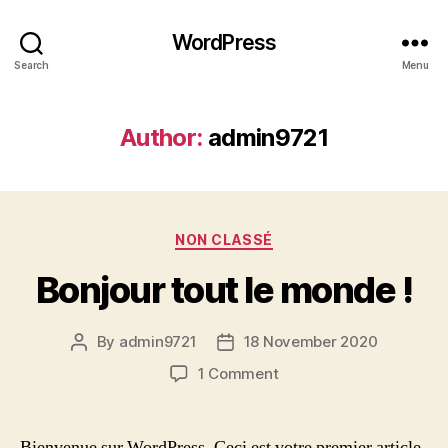
WordPress
Search
Menu
Author:
admin9721
Categories
NON CLASSÉ
Bonjour tout le monde !
By
admin9721
18 November 2020
Post
Post
author
date
on
1 Comment
Bonjour
tout
le
Bienvenue sur WordPress. Ceci est votre premier article.